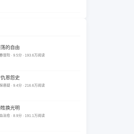
闯荡的自由
春冒险 · 9.5分 · 193.6万阅读
情仇恩怨史
探悬疑 · 9.4分 · 216.6万阅读
牺牲换光明
血治愈 · 8.9分 · 191.1万阅读