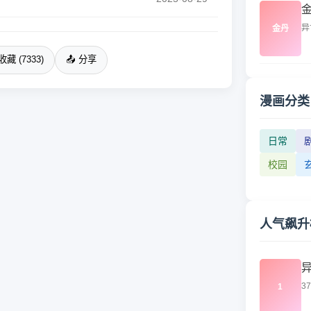
异
金丹
收藏 (7333)
📤 分享
漫画分类
日常
校园
人气飙升
3
1