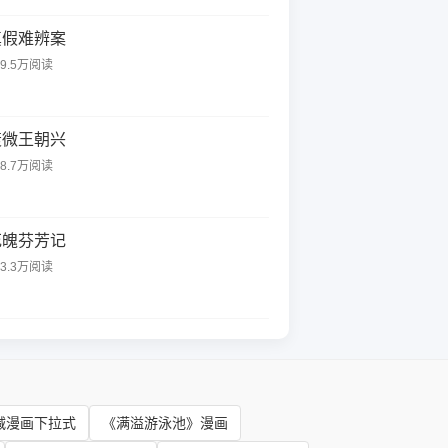
真假难辨案
29.5万阅读
衰微王朝兴
68.7万阅读
花魄芬芳记
03.3万阅读
减漫画下拉式
《满溢游泳池》漫画