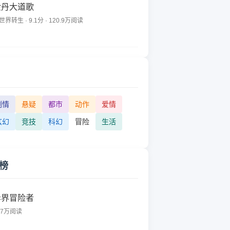
金丹大道歌
世界转生 · 9.1分 · 120.9万阅读
剧情
悬疑
都市
动作
爱情
玄幻
竞技
科幻
冒险
生活
榜
异界冒险者
77万阅读