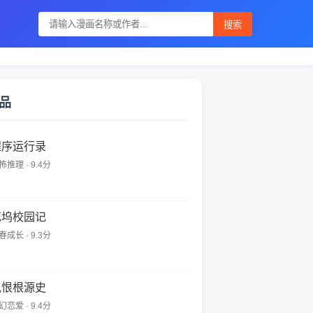
搜索
品
程序运行录
怖推理 · 9.4分
花坞校园记
春成长 · 9.3分
仇恨根源史
幻恋爱 · 9.4分