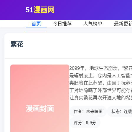
51
漫画网
首页
今日推荐
人气榜单
最新更
繁花
2099年，地球生态崩溃，“
是辐射废土，仓内是人工智能
类胚胎在此苏醒，由园丁抚养
丁对她隐瞒了外部世界可能存
让真实繁花再次开遍大地的希
漫画封面
作者：未来映画
状态：连载
评分：9.9分