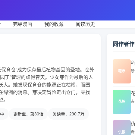
新
完结漫画
我的收藏
阅读历史
同作者作
繁花保育仓”成为保存最后植物基因的圣地。仓外
恐
程序
“园丁”管理的虚假春天。少女芽作为最后的人
长大。她发现保育仓的能源正在枯竭，而园
在绿洲的消息。芽决定冒险走出仓门，寻找
望。
青
花坞
中
更新至：第30话
阅读量：290.7万
奇
仇恨